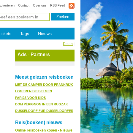
Adverteren
Contact
Over ons
RSS Feed
tickets
Tags
Nieuws
Delen
|
Ads - Partners
Meest gelezen reisboeken
MET DE CAMPER DOOR FRANKRIJK
LOGEREN BIJ BELGEN
PARIJS VOOR KIDS
DOM PÉRIGNON IN EEN RUGZAK
DÜSSELDORF FÜR DÜSSELDÖRFER
Reis(boeken) nieuws
Online reisboeken kopen - Nieuwe