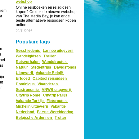
webshop
Online reisboeken en reisgidsen
niem
kopen? Ontdek de nieuwe webshop
ar
van The Media Bay, je kan er de
beste alternatieve reisgidsen kopen
online.
22/11/2016
Populaire tags
an.
Geschiedenis
Lannoo uitgeverij
e
Wandelgidsen
Thriller
het
Reisverhalen
Wandelroutes
rs
Natuur
Stedentrips
Davidsfonds
Uitgeverij
Vakantie België
ijn
Erfgoed
Capitool reisgidsen
it
Dominicus
Vlaanderen
al
Gastronomie
ANWB uitgeverij
Citytrip Rome
Citytrip Parijs
Vakantie Turkije
Fietsroutes
Michelin uitgeverij
Vakantie
Nederland
Eerste Wereldoorlog
Belgische Ardennen
Trotter