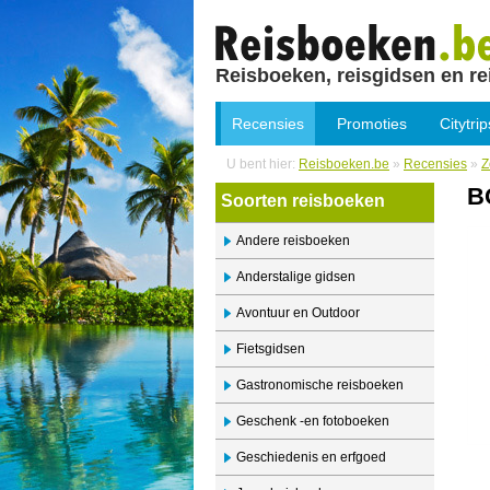
Reisboeken, reisgidsen en re
Recensies
Promoties
Citytrip
U bent hier:
Reisboeken.be
»
Recensies
»
Z
B
Soorten reisboeken
Andere reisboeken
Anderstalige gidsen
Avontuur en Outdoor
Fietsgidsen
Gastronomische reisboeken
Geschenk -en fotoboeken
Geschiedenis en erfgoed