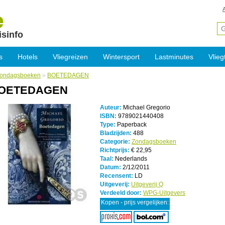
isinfo
s
Hotels
Vliegreizen
Wintersport
Lastminutes
Vlieg
ondagsboeken
»
BOETEDAGEN
OETEDAGEN
Auteur:
Michael Gregorio
ISBN:
9789021440408
Type:
Paperback
Bladzijden:
488
Categorie:
Zondagsboeken
Richtprijs:
€ 22,95
Taal:
Nederlands
Datum:
2/12/2011
Recensent:
LD
Uitgeverij:
Uitgeverij Q
Verdeeld door:
WPG-Uitgevers
Kopen - prijs vergelijken: