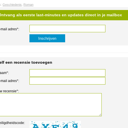
s:
Geschiedenis
,
Roman
Ontvang als eerste last-minutes en updates direct in je mailbox
-mail adres*:
elf een recensie toevoegen
aam*:
-mail adres*:
w recensie*:
eiligdheidscode: