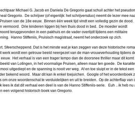
 echtpaar Michael G. Jacob en Daniela De Gregorio gaat schuil achter het pseudo
heal Gregorio. De schrijver (of eigenlijk: het schrijversduo) neemt de lezer mee na
 Pruisen van de 18e eeuw. Binnen één week tijd vindt een volledig gezin de dood.
en vermoord. Drie kinderen liggen bij hen thuis dood in bed. De moeder wordt
moord teruggevonden in een pakhuis en de vader overlijdt tijdens een militaire
ening. Hanno Stiffeniis, Pruisisch magistraat, neemt het onderzoek op zich.
rt. Sfeerscheppend. Dat is het minste wat je kan zeggen van deze historische rom
dit werk wordt een getrouw beeld neergezet van de man-vrouwverhouding tijdens d
 eeuw. Het verhaal is van een trager tempo dan de doorsnee thriller maar dit komt 
dsbeeld van Lotingen, in het voormalige Pruisen, alleen maar ten goede. De karakte
 mooi uitgediept en de spanning is nooit ver weg. Af en toe sluipt er in de tekst een
der bekend woord. Maar dit kan ik enkel toejuichen. Google of het woordenboek z
ls om onze woordenschat te verduidelijken en uit te breiden. Op de achterflap van d
 lees ik dat dit verhaal een deel is van de Hanno Stiffeniis-serie. Euh .. ik heb nu 
 in een volgend historisch boek van Gregorio.