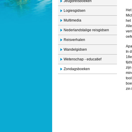
Jeugdreisboeken
Het
Logiesgidsen
Mic
Multimedia
het
All
Nederlandstalige reisgidsen
ver
oef
Reisverhalen
Apa
Wandelgidsen
In 
18e
Wetenschap - educatief
tij
zijn
Zondagsboeken
min
too
boek
zin