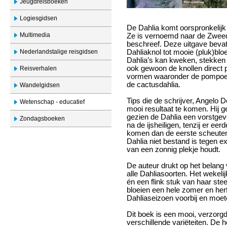
Jeugdreisboeken
Logiesgidsen
De Dahlia komt oorspronkelijk
Multimedia
Ze is vernoemd naar de Zweed
beschreef. Deze uitgave bevat 
Nederlandstalige reisgidsen
Dahliaknol tot mooie (pluk)blo
Dahlia’s kan kweken, stekken e
ook gewoon de knollen direct 
Reisverhalen
vormen waaronder de pompoend
de cactusdahlia.
Wandelgidsen
Tips die de schrijver, Angelo D
Wetenschap - educatief
mooi resultaat te komen. Hij ge
gezien de Dahlia een vorstgevo
Zondagsboeken
na de ijsheiligen, tenzij er ee
komen dan de eerste scheuten 
Dahlia niet bestand is tegen e
van een zonnig plekje houdt.
De auteur drukt op het belang 
alle Dahliasoorten. Het wekel
én een flink stuk van haar ste
bloeien een hele zomer en herf
Dahliaseizoen voorbij en moete
Dit boek is een mooi, verzorgde
verschillende variëteiten. De he