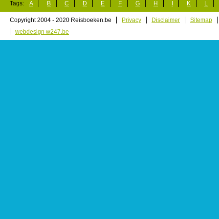
Tags:
A
B
C
D
E
F
G
H
I
K
L
Copyright 2004 - 2020 Reisboeken.be
Privacy
Disclaimer
Sitemap
webdesign w247.be