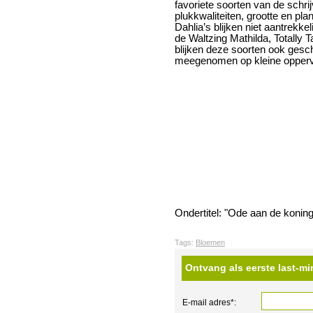
favoriete soorten van de schri
plukkwaliteiten, grootte en pl
Dahlia’s blijken niet aantrekke
de Waltzing Mathilda, Totally
blijken deze soorten ook gesch
meegenomen op kleine oppervla
Ondertitel: "Ode aan de koning
Tags:
Bloemen
Ontvang als eerste last-mi
E-mail adres*: