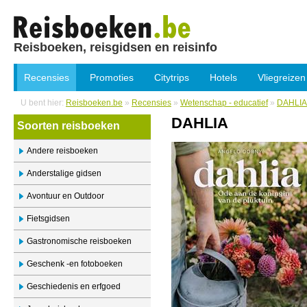
Reisboeken, reisgidsen en reisinfo
Recensies
Promoties
Citytrips
Hotels
Vliegreizen
U bent hier:
Reisboeken.be
»
Recensies
»
Wetenschap - educatief
»
DAHLIA
DAHLIA
Soorten reisboeken
Andere reisboeken
Anderstalige gidsen
Avontuur en Outdoor
Fietsgidsen
Gastronomische reisboeken
Geschenk -en fotoboeken
Geschiedenis en erfgoed