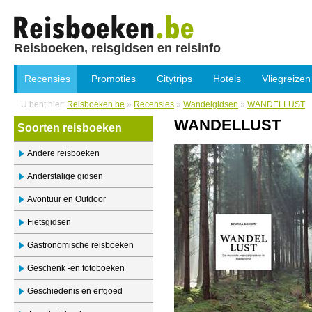
Reisboeken, reisgidsen en reisinfo
Recensies
Promoties
Citytrips
Hotels
Vliegreizen
U bent hier:
Reisboeken.be
»
Recensies
»
Wandelgidsen
»
WANDELLUST
WANDELLUST
Soorten reisboeken
Andere reisboeken
Anderstalige gidsen
Avontuur en Outdoor
Fietsgidsen
Gastronomische reisboeken
Geschenk -en fotoboeken
Geschiedenis en erfgoed