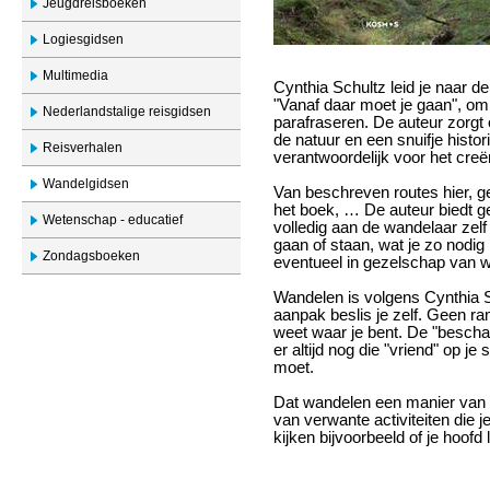
Jeugdreisboeken
Logiesgidsen
Multimedia
Cynthia Schultz leid je naar 
"Vanaf daar moet je gaan", o
Nederlandstalige reisgidsen
parafraseren. De auteur zorgt
de natuur en een snuifje histor
Reisverhalen
verantwoordelijk voor het creë
Wandelgidsen
Van beschreven routes hier, g
het boek, … De auteur biedt ge
Wetenschap - educatief
volledig aan de wandelaar zelf o
gaan of staan, wat je zo nodig
Zondagsboeken
eventueel in gezelschap van 
Wandelen is volgens Cynthia 
aanpak beslis je zelf. Geen 
weet waar je bent. De "beschav
er altijd nog die "vriend" op je
moet.
Dat wandelen een manier van l
van verwante activiteiten die
kijken bijvoorbeeld of je hoof