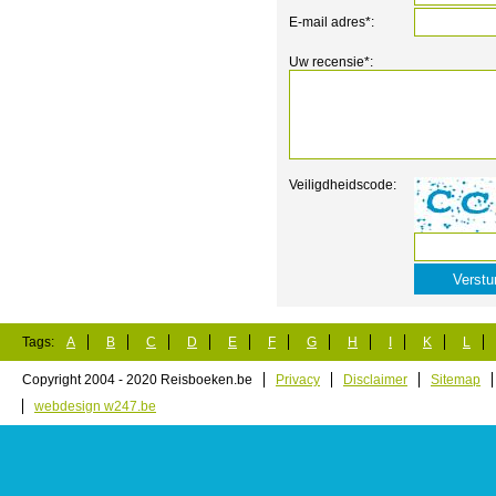
E-mail adres*:
Uw recensie*:
Veiligdheidscode:
Tags:
A
B
C
D
E
F
G
H
I
K
L
Copyright 2004 - 2020 Reisboeken.be
Privacy
Disclaimer
Sitemap
webdesign w247.be