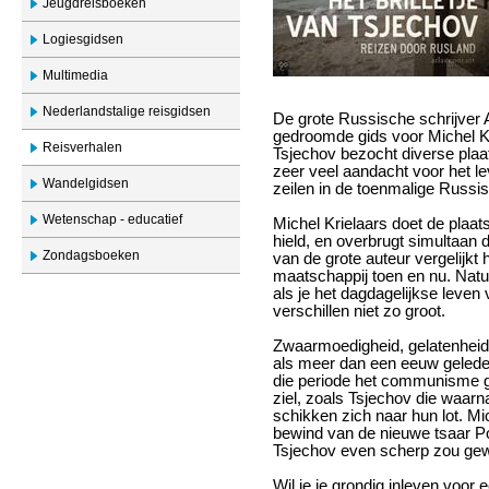
Jeugdreisboeken
Logiesgidsen
Multimedia
Nederlandstalige reisgidsen
De grote Russische schrijver 
gedroomde gids voor Michel Kr
Reisverhalen
Tsjechov bezocht diverse plaats
zeer veel aandacht voor het le
Wandelgidsen
zeilen in de toenmalige Russi
Wetenschap - educatief
Michel Krielaars doet de plaat
hield, en overbrugt simultaan 
Zondagsboeken
van de grote auteur vergelijk
maatschappij toen en nu. Natuu
als je het dagdagelijkse leven 
verschillen niet zo groot.
Zwaarmoedigheid, gelatenheid,
als meer dan een eeuw geleden
die periode het communisme
ziel, zoals Tsjechov die waarn
schikken zich naar hun lot. Mic
bewind van de nieuwe tsaar Poet
Tsjechov even scherp zou gew
Wil je je grondig inleven voor