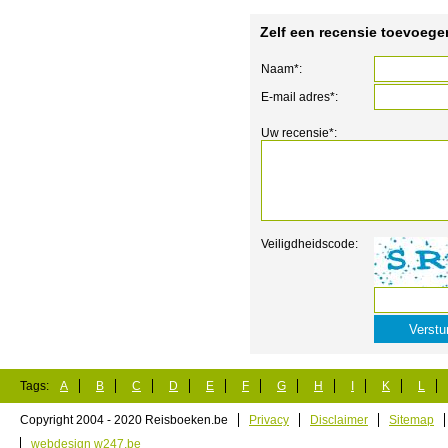
Zelf een recensie toevoege
Naam*:
E-mail adres*:
Uw recensie*:
Veiligdheidscode:
Tags:
A
B
C
D
E
F
G
H
I
K
L
Copyright 2004 - 2020 Reisboeken.be
Privacy
Disclaimer
Sitemap
webdesign w247.be