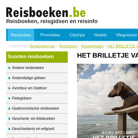
Reisboeken, reisgidsen en reisinfo
Recensies
Promoties
Citytrips
Hotels
Vliegreizen
U bent hier:
Reisboeken.be
»
Recensies
»
Reisverhalen
»
HET BRILLETJE
HET BRILLETJE 
Soorten reisboeken
Andere reisboeken
Anderstalige gidsen
Avontuur en Outdoor
Fietsgidsen
Gastronomische reisboeken
Geschenk -en fotoboeken
Geschiedenis en erfgoed