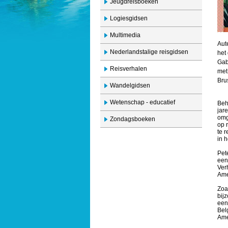
Jeugdreisboeken
Logiesgidsen
Multimedia
Aut
Nederlandstalige reisgidsen
het
Gab
Reisverhalen
met
Bru
Wandelgidsen
Wetenschap - educatief
Beh
jar
omg
Zondagsboeken
op 
te 
in 
Pet
een
Ver
Ame
Zoa
bij
een
Bel
Ame