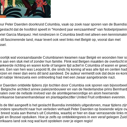
eur Peter Daerden doorkruist Columbia, vaak op zoek naar sporen van de Buendia'
 geslacht dat de hoofdrol speelt in "Honderd jaar eenzaamheid" van Nobelprijswin
riel Garcia Marquez. Het rondreizen in Columbia biedt niet alleen een kennismaki
 dit fascinerende land, maar levert ook veel links met België op, vooral dan met
ssel.
oorlijk wat vooraanstaande Columbianen kwamen naar België en woonden hier 
en aan een stuk met of zonder hun familie. Flink wat Belgen maakten de overtocht i
ekeerde richting en waren korte of langere tijd actief in Columbia of waren er gew
reis. Een van hen was Leopold III, die sinds hij koning af was alle tijd en centen ha
reizen en meer dan eens dit land aandeed. De auteur vermeldt ook dat deze ex-kon
het nabije Venezuela een ontmoeting had met een zwaar aangebrande nazi.
er Daerden ontdekte tijdens zijn tochten door Columbia ook sporen van bijvoorbee
 Belgische architect annex paleizenbouwer en van de Nederlandse prins Bernhard
halen over de nefaste invloed van de alomtegenwoordige en alom heersende
rikaanse bananenhandelaar en plantagebezitter United Fruit ontbreken evenmin.
ls de titel aangeeft is het geslacht Buendia inmiddels uitgestorven, maar tijdens zij
zondere speurtocht naar hun verleden verhaalt Peter Daerden op boeiende wijze o
 breed scala aan thema's uit Columbia, waarbij er hier en daar verrassende links m
gië en Brussel opduiken. Hoe je zelfs op ontdekkingsreis in een veraf gelegen Zuid
rikaans land ook nog wat kunt opsteken over je eigen regio!