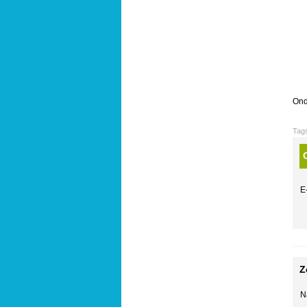
Ond
Tag
E
Z
N