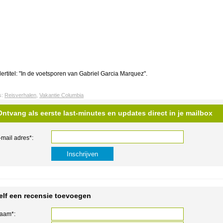
ertitel: "In de voetsporen van Gabriel Garcia Marquez".
s:
Reisverhalen
,
Vakantie Columbia
Ontvang als eerste last-minutes en updates direct in je mailbox
-mail adres*:
elf een recensie toevoegen
aam*: