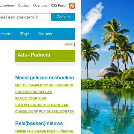
Adverteren
Contact
Over ons
RSS Feed
tickets
Tags
Nieuws
Delen
|
Ads - Partners
Meest gelezen reisboeken
MET DE CAMPER DOOR FRANKRIJK
LOGEREN BIJ BELGEN
PARIJS VOOR KIDS
DOM PÉRIGNON IN EEN RUGZAK
DÜSSELDORF FÜR DÜSSELDÖRFER
Reis(boeken) nieuws
Online reisboeken kopen - Nieuwe