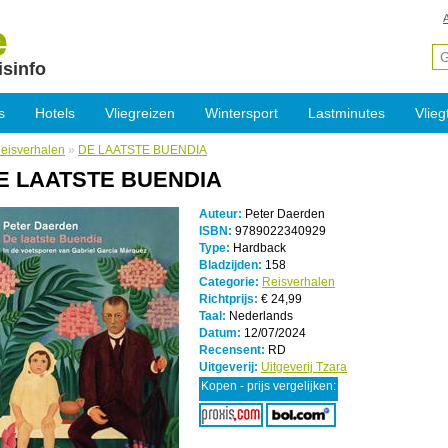
isinfo
s
Hotels
Vliegreizen
Wintersport
Lastminutes
Vlieg
eisverhalen
»
DE LAATSTE BUENDIA
E LAATSTE BUENDIA
Auteur:
Peter Daerden
ISBN:
9789022340929
Type:
Hardback
Bladzijden:
158
Categorie:
Reisverhalen
Richtprijs:
€ 24,99
Taal:
Nederlands
Datum:
12/07/2024
Recensent:
RD
Uitgeverij:
Uitgeverij Tzara
Kopen - prijs vergelijken: