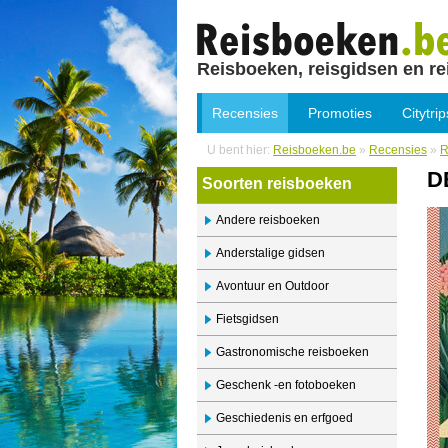
Reisboeken, reisgidsen en re
Recensies
Promoties
Citytrip
U bent hier:
Reisboeken.be
»
Recensies
»
R
D
Soorten reisboeken
Andere reisboeken
Anderstalige gidsen
Avontuur en Outdoor
Fietsgidsen
Gastronomische reisboeken
Geschenk -en fotoboeken
Geschiedenis en erfgoed