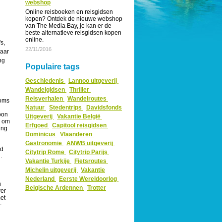
webshop
Online reisboeken en reisgidsen
kopen? Ontdek de nieuwe webshop
van The Media Bay, je kan er de
beste alternatieve reisgidsen kopen
online.
s,
22/11/2016
naar
ng
Populaire tags
Geschiedenis
Lannoo uitgeverij
Wandelgidsen
Thriller
Reisverhalen
Wandelroutes
soms
n
Natuur
Stedentrips
Davidsfonds
oon
Uitgeverij
Vakantie België
d om
Erfgoed
Capitool reisgidsen
ing
Dominicus
Vlaanderen
Gastronomie
ANWB uitgeverij
ld
Citytrip Rome
Citytrip Parijs
.
Vakantie Turkije
Fietsroutes
Michelin uitgeverij
Vakantie
Nederland
Eerste Wereldoorlog
n
Belgische Ardennen
Trotter
ver
et
-