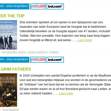
en - prijs vergelijken:
ER THE TOP
Drie vrienden spreken af om samen in een tijdspanne van zes
maanden van ieder Europees land de hoogste top te beklimmen.
Uiteindelijk bereiken ze de hoogste toppen van 47 landen, inclusief
Turkije. Wat een prestatie. Hun trajecten van berg naar berg leggen
zoveel mogelijk al liftend af, wat welee ... ...
Lees meer
s:
Avontuurlijke reizen
,
Lannoo uitgeverij
,
Outdoor
en - prijs vergelijken:
LGRIM FATHERS
In 1620 scheepten een aantal Engelse puriteinen in op de Mayflowe
voor wat een belangrijke mijlpaal zou worden in de geschiedenis v
de "ontstaan" van het land dat we nu kennen als de Verenigde State
Elf jaar eerder waren ze al uit hun thuisland gevlucht naar Leiden, 
ze meer vrijheid hadden ... ...
Lees meer
s:
Geschiedenis