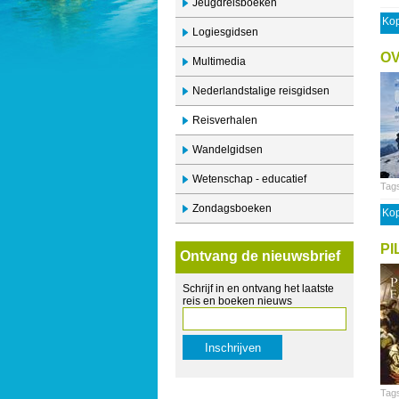
Jeugdreisboeken
Kop
Logiesgidsen
OV
Multimedia
Nederlandstalige reisgidsen
Reisverhalen
Wandelgidsen
Wetenschap - educatief
Tag
Zondagsboeken
Kop
PI
Ontvang de nieuwsbrief
Schrijf in en ontvang het laatste
reis en boeken nieuws
Tag