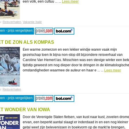
een volk, een cultuu ... ...
Lees meer
s:
Reisverhalen
,
Vakantie Italië
en - prijs vergelijken:
T DE ZON ALS KOMPAS
Een warme zomerzon en een lekker windje waren vaak mijn
gezelschap toen ik bijna non-stop dit bijzondere reisverhaal van
Caroline Van Hemert las. Misschien was een stevige winter een bet
tijdstip geweest om nog dieper door te dringen in de klimatologisch
omstandigheden waarmee de auteur en haar e ... ...
Lees meer
s:
Reisverhalen
en - prijs vergelijken:
T WONDER VAN IOWA
Door de Verenigde Staten fietsen, van kust naar kust, zovelen drom
ervan, een beperkt aantal slaagt er inderdaad in en een nog kleiner
getal weet zijn belevenissen in boekvorm op de markt te brengen,