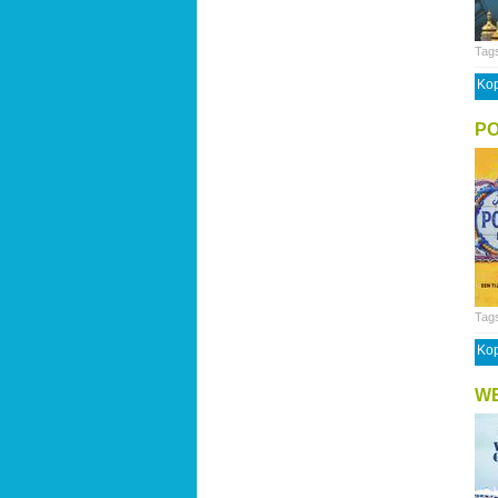
Tag
Kop
PO
Tag
Kop
WE