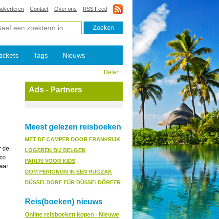
Adverteren
Contact
Over ons
RSS Feed
tickets
Tags
Nieuws
Delen
|
Ads - Partners
Meest gelezen reisboeken
MET DE CAMPER DOOR FRANKRIJK
r de
LOGEREN BIJ BELGEN
ico
PARIJS VOOR KIDS
Maar
DOM PÉRIGNON IN EEN RUGZAK
DÜSSELDORF FÜR DÜSSELDÖRFER
Reis(boeken) nieuws
Online reisboeken kopen - Nieuwe