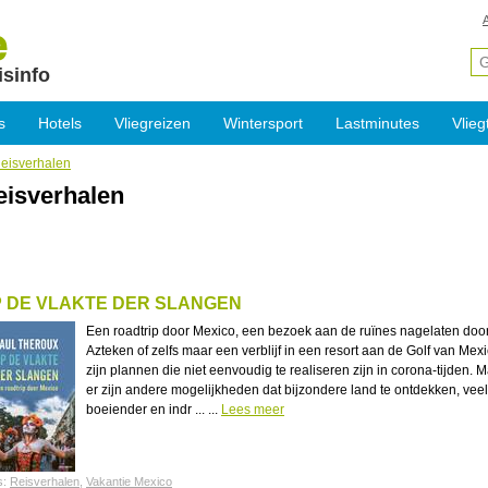
isinfo
s
Hotels
Vliegreizen
Wintersport
Lastminutes
Vlieg
eisverhalen
eisverhalen
 DE VLAKTE DER SLANGEN
Een roadtrip door Mexico, een bezoek aan de ruïnes nagelaten doo
Azteken of zelfs maar een verblijf in een resort aan de Golf van Mex
zijn plannen die niet eenvoudig te realiseren zijn in corona-tijden. 
er zijn andere mogelijkheden dat bijzondere land te ontdekken, veel
boeiender en indr ... ...
Lees meer
s:
Reisverhalen
,
Vakantie Mexico