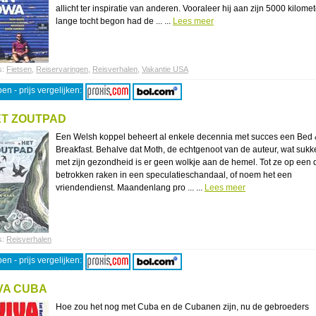
allicht ter inspiratie van anderen. Vooraleer hij aan zijn 5000 kilomet
lange tocht begon had de ... ...
Lees meer
s:
Fietsen
,
Reiservaringen
,
Reisverhalen
,
Vakantie USA
en - prijs vergelijken:
T ZOUTPAD
Een Welsh koppel beheert al enkele decennia met succes een Bed
Breakfast. Behalve dat Moth, de echtgenoot van de auteur, wat sukke
met zijn gezondheid is er geen wolkje aan de hemel. Tot ze op een
betrokken raken in een speculatieschandaal, of noem het een
vriendendienst. Maandenlang pro ... ...
Lees meer
s:
Reisverhalen
en - prijs vergelijken:
VA CUBA
Hoe zou het nog met Cuba en de Cubanen zijn, nu de gebroeders