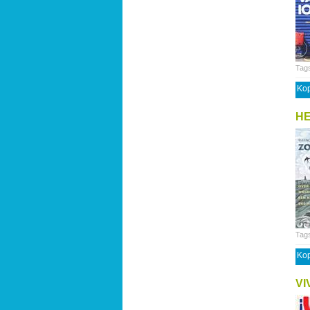
Tag
Kop
HE
Tag
Kop
VI