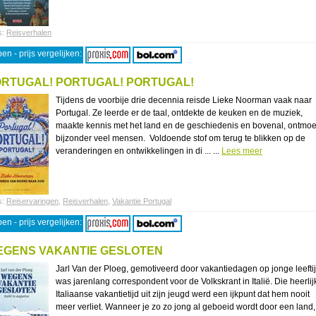
s:
Reisverhalen
en - prijs vergelijken:
RTUGAL! PORTUGAL! PORTUGAL!
Tijdens de voorbije drie decennia reisde Lieke Noorman vaak naar
Portugal. Ze leerde er de taal, ontdekte de keuken en de muziek,
maakte kennis met het land en de geschiedenis en bovenal, ontmoe
bijzonder veel mensen. Voldoende stof om terug te blikken op de
veranderingen en ontwikkelingen in di ... ...
Lees meer
s:
Reiservaringen
,
Reisverhalen
,
Vakantie Portugal
en - prijs vergelijken:
GENS VAKANTIE GESLOTEN
Jarl Van der Ploeg, gemotiveerd door vakantiedagen op jonge leeftij
was jarenlang correspondent voor de Volkskrant in Italië. Die heerlij
Italiaanse vakantietijd uit zijn jeugd werd een ijkpunt dat hem nooit
meer verliet. Wanneer je zo zo jong al geboeid wordt door een land,