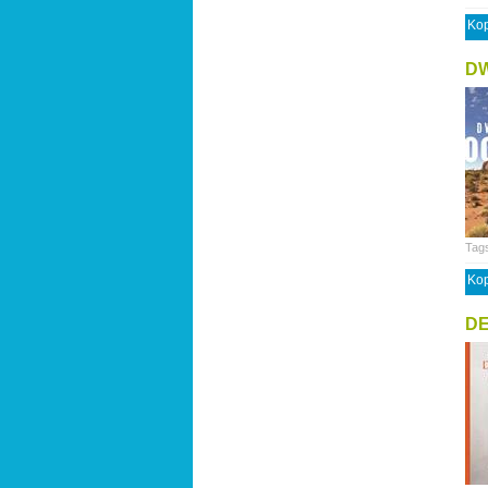
Kop
D
Tag
Kop
DE