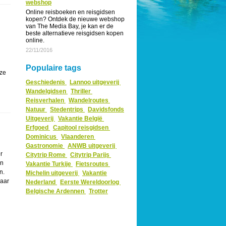
webshop
Online reisboeken en reisgidsen
kopen? Ontdek de nieuwe webshop
van The Media Bay, je kan er de
beste alternatieve reisgidsen kopen
online.
22/11/2016
Populaire tags
 ze
Geschiedenis
Lannoo uitgeverij
Wandelgidsen
Thriller
Reisverhalen
Wandelroutes
Natuur
Stedentrips
Davidsfonds
Uitgeverij
Vakantie België
Erfgoed
Capitool reisgidsen
Dominicus
Vlaanderen
Gastronomie
ANWB uitgeverij
r
Citytrip Rome
Citytrip Parijs
an
Vakantie Turkije
Fietsroutes
n.
Michelin uitgeverij
Vakantie
waar
Nederland
Eerste Wereldoorlog
Belgische Ardennen
Trotter