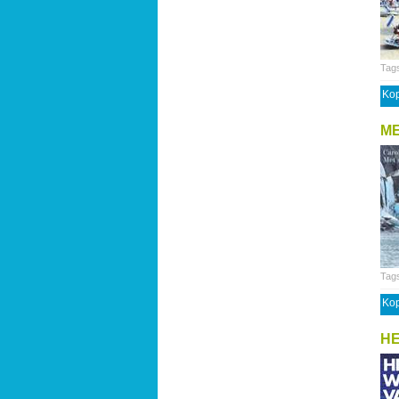
Tag
Kop
ME
Tag
Kop
HE