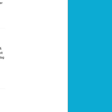
er
 &
lt
 dag