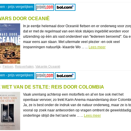
en - prijs vergelijken:
WARS DOOR OCEANIË
In je eentje helemaal door Oceanië fietsen en er onderweg voor zo
dat er met de regelmaat van een klok stukjes ingeblikt worden voor
uitzending op één als vast onderdeel van "Iedereen beroemd". Ga e
maar eens aan staan. Met uitermate veel plezier -en ook veel
inspanningen natuurlijk- klaarde Wo ... ...
Lees meer
s:
Fietsen
,
Reisverhalen
,
Vakantie Oceanië
en - prijs vergelijken:
 WET VAN DE STILTE: REIS DOOR COLOMBIA
Vaak urenlang achterop een motorfiets en af en toe ook met het
openbaar vervoer, zo trekt Karin Anema maandenlang door Colombi
Ja, ze is best onder de indruk van de natuur onderweg, maar ze is t
vooral op zoek naar antwoorden op vragen omtrent de gewelddadi
onderlinge strijd die het land vele ... ...
Lees meer