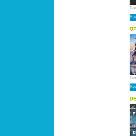
Tag
Kop
OP
Tag
Kop
D