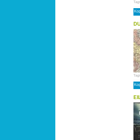
Tag
Kop
DU
Tag
Kop
EI