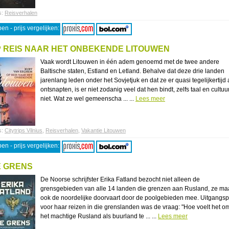
s:
Reisverhalen
en - prijs vergelijken:
 REIS NAAR HET ONBEKENDE LITOUWEN
Vaak wordt Litouwen in één adem genoemd met de twee andere
Baltische staten, Estland en Letland. Behalve dat deze drie landen
jarenlang leden onder het Sovjetjuk en dat ze er quasi tegelijkertijd
ontsnapten, is er niet zodanig veel dat hen bindt, zelfs taal en cultuu
niet. Wat ze wel gemeenscha ... ...
Lees meer
s:
Citytrips Vilnius
,
Reisverhalen
,
Vakantie Litouwen
en - prijs vergelijken:
E GRENS
De Noorse schrijfster Erika Fatland bezocht niet alleen de
grensgebieden van alle 14 landen die grenzen aan Rusland, ze ma
ook de noordelijke doorvaart door de poolgebieden mee. Uitgangsp
voor haar reizen in die grenslanden was de vraag: "Hoe voelt het o
het machtige Rusland als buurland te ... ...
Lees meer