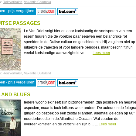
s:
Reisverhalen
,
Vakantie Columbia
en - prijs vergelijken:
ITSE PASSAGES
Lo Van Driel volgt hier en daar kortstondig de voetsporen van een
resem figuren die de voorbije paar eeuwen een belangrijke rol
speelden in de Duitse cultuur en geschiedenis. Hij volgt hen niet op
uitgebreide trajecten of voor langere periodes, maar beschrijft hun
veelal kortstondige aanwezigheid ve ... ...
Lees meer
s:
Reisverhalen
,
Vakantie Duitsland
en - prijs vergelijken:
LAND BLUES
Iedere woonplek heeft zijn bijzonderheden, zijn positieve en negati
aspecten, maar is toch telkens weer anders. De auteur en de fotogra
gingen op bezoek op een zestal eilanden, allemaal gelegen op 60°
noorderbreedte in de Atlantische Oceaan. Wat zouden de
overeenkomsten en de verschillen zijn b ... ...
Lees meer