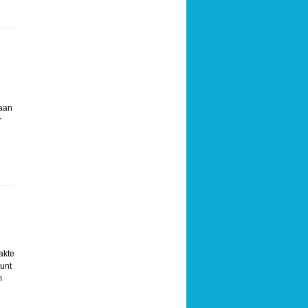
 aan
r
akte
unt
m