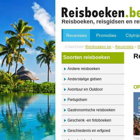
Reisboeken, reisgidsen en re
Recensies
Promoties
Citytrip
U bent hier:
Reisboeken.be
»
Recensies
»
R
R
Soorten reisboeken
Andere reisboeken
Anderstalige gidsen
OP
Avontuur en Outdoor
Fietsgidsen
Gastronomische reisboeken
Geschenk -en fotoboeken
Geschiedenis en erfgoed
Tag