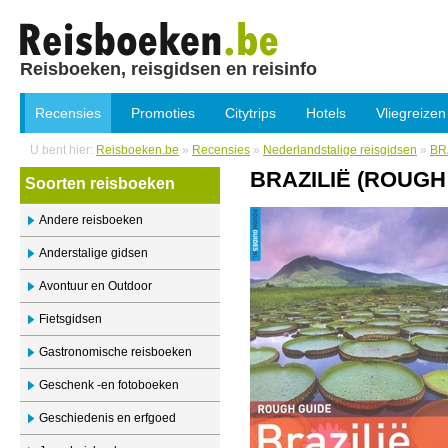
Reisboeken, reisgidsen en reisinfo
Recensies
Promoties
Citytrips
Hotels
Vliegreizen
U bent hier:
Reisboeken.be
»
Recensies
»
Nederlandstalige reisgidsen
»
BR
BRAZILIË (ROUGH
Soorten reisboeken
Andere reisboeken
Anderstalige gidsen
Avontuur en Outdoor
Fietsgidsen
Gastronomische reisboeken
Geschenk -en fotoboeken
Geschiedenis en erfgoed