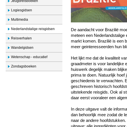
Jeugdreisboeken
Logiesgidsen
Multimedia
Nederlandstalige reisgidsen
De aandacht voor Brazilië moet b
meteen een Nederlandstalige ed
Reisverhalen
markt komen. Brazilië is een b
meer geinteresseerden hun bli
Wandelgidsen
Wetenschap - educatief
Het lijkt me dat de kwaliteit 
graadmeter is voor landelijke 
Zondagsboeken
huiswerk degelijk maken blijk
prima te doen. Natuurlijk hoef
geschiedenis te verwachten. Ee
geschreven historisch hoofdst
uitstekende reisgids. Ook al st
daar eerst vooraleer een alge
In deze uitgave valt de inform
dan behoorlijk mee zodat de l
naar de andere hoofdstukken. D
uitgave: alle ingrediënten voor