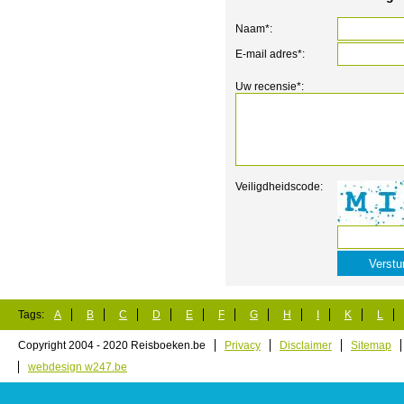
Naam*:
E-mail adres*:
Uw recensie*:
Veiligdheidscode:
Tags:
A
B
C
D
E
F
G
H
I
K
L
Copyright 2004 - 2020 Reisboeken.be
Privacy
Disclaimer
Sitemap
webdesign w247.be