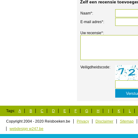
Zelf een recensie toevoege
Naam*:
E-mail adres*:
Uw recensie*:
Veiligdheidscode:
Tags:
A
B
C
D
E
F
G
H
I
K
L
Copyright 2004 - 2020 Reisboeken.be
Privacy
Disclaimer
Sitemap
webdesign w247.be