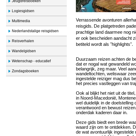
Jeugdreisboeken
Logiesgidsen
Verrassende avonturen allerha
Multimedia
reisgids. De platgetreden pade
Nederlandstalige reisgidsen
prachtige land daarmee nog ni
er ook bescheiden aandacht z
Reisverhalen
betiteld wordt als "highlights".
Wandelgidsen
Duurzaam reizen achten de bei
Wetenschap - educatief
dat er nogal wat gewandeld wo
belangrijk, zeg maar. Veel a
Zondagsboeken
wandeltochten, weliswaar zeer
ingestelde reiziger mag dus be
het precies vastleggen van tra
Ook al blijkt het niet uit de ti
in Noord-Macedonië, Montene
wel duidelijk in de doelstelli
verantwoord en bewust reizen
onderdak kaderen daar in.
Deze gids biedt een brede waa
waard zijn om te ontdekken. De 
de wat avontuurlijk ingestelde 