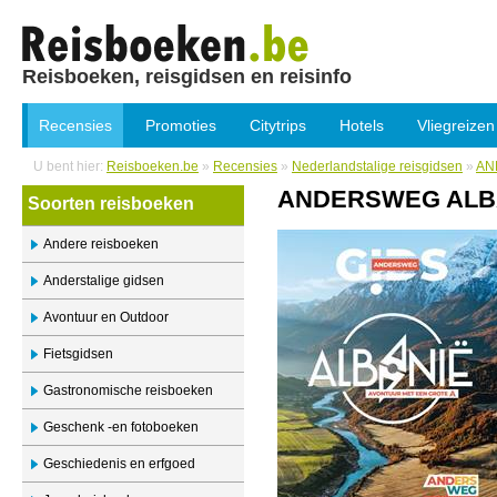
Reisboeken, reisgidsen en reisinfo
Recensies
Promoties
Citytrips
Hotels
Vliegreizen
U bent hier:
Reisboeken.be
»
Recensies
»
Nederlandstalige reisgidsen
»
AN
ANDERSWEG ALB
Soorten reisboeken
Andere reisboeken
Anderstalige gidsen
Avontuur en Outdoor
Fietsgidsen
Gastronomische reisboeken
Geschenk -en fotoboeken
Geschiedenis en erfgoed