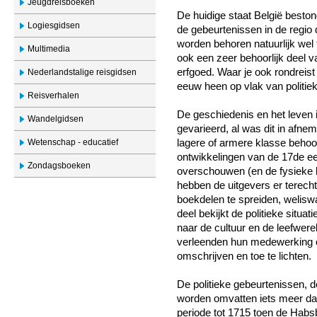
Jeugdreisboeken
De huidige staat België bestond
Logiesgidsen
de gebeurtenissen in de regio
worden behoren natuurlijk wel 
Multimedia
ook een zeer behoorlijk deel 
erfgoed. Waar je ook rondreist 
Nederlandstalige reisgidsen
eeuw heen op vlak van politiek
Reisverhalen
De geschiedenis en het leven 
Wandelgidsen
gevarieerd, al was dit in afne
Wetenschap - educatief
lagere of armere klasse beho
ontwikkelingen van de 17
de
ee
Zondagsboeken
overschouwen (en de fysieke 
hebben de uitgevers er terech
boekdelen te spreiden, welisw
deel bekijkt de politieke situat
naar de cultuur en de leefwere
verleenden hun medewerking 
omschrijven en toe te lichten.
De politieke gebeurtenissen, d
worden omvatten iets meer dan
periode tot 1715 toen de Habs