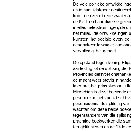
De vele politieke ontwikkelin
en in hun tijdskader gesitueer
komt een zeer brede waaier aa
de Kerk en haar diverse geledi
intellectuele stromingen, de o
het milieu, de ontwikkelingen 
kunsten, het sociale leven, de
geschakeerde waaier aan onder
vervolledigt het geheel.
De opstand tegen koning Filips
aanleiding tot de splitsing de
Provincies definitief onafhankeli
de macht weer stevig in hande
later met het prinsbisdom Lui
Misschien is deze boeiende en
geschenk in het vooruitzicht 
geschiedenis, de splitsing van 
wachten om deze beide boeken
tegenstanders van die splitsing
prachtige boekwerken die same
terugblik bieden op de 17
de
ee