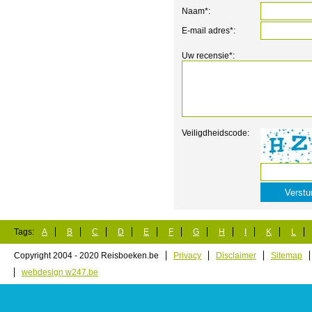
Naam*:
E-mail adres*:
Uw recensie*:
Veiligdheidscode:
Tags:
A
B
C
D
E
F
G
H
I
K
L
Copyright 2004 - 2020 Reisboeken.be
Privacy
Disclaimer
Sitemap
webdesign w247.be