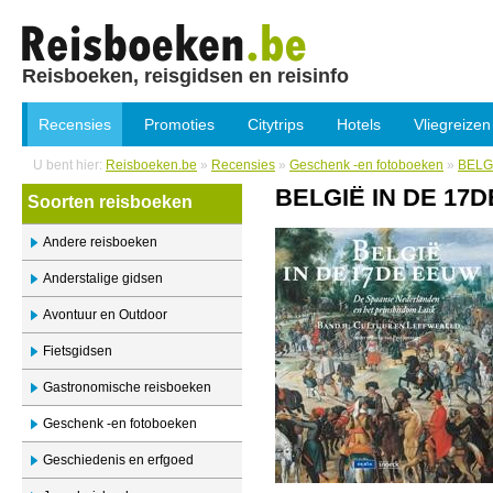
Reisboeken, reisgidsen en reisinfo
Recensies
Promoties
Citytrips
Hotels
Vliegreizen
U bent hier:
Reisboeken.be
»
Recensies
»
Geschenk -en fotoboeken
»
BELG
BELGIË IN DE 17
Soorten reisboeken
Andere reisboeken
Anderstalige gidsen
Avontuur en Outdoor
Fietsgidsen
Gastronomische reisboeken
Geschenk -en fotoboeken
Geschiedenis en erfgoed