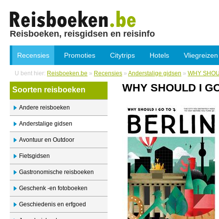
Reisboeken, reisgidsen en reisinfo
Recensies
Promoties
Citytrips
Hotels
Vliegreizen
U bent hier:
Reisboeken.be
»
Recensies
»
Anderstalige gidsen
»
WHY SHOUL
WHY SHOULD I GO
Soorten reisboeken
Andere reisboeken
Anderstalige gidsen
Avontuur en Outdoor
Fietsgidsen
Gastronomische reisboeken
Geschenk -en fotoboeken
Geschiedenis en erfgoed