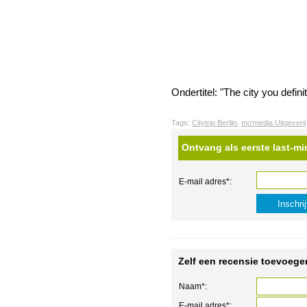
Ondertitel: "The city you defini
Tags:
Citytrip Berlijn
,
mo'media Uitgeverij
Ontvang als eerste last-mi
E-mail adres*:
Zelf een recensie toevoege
Naam*:
E-mail adres*: