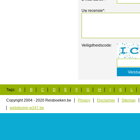
Uw recensie*:
Veiligdheidscode:
Tags:
A
B
C
D
E
F
G
H
I
K
L
Copyright 2004 - 2020 Reisboeken.be
Privacy
Disclaimer
Sitemap
webdesign w247.be