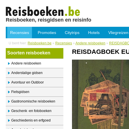
Reisboeken, reisgidsen en reisinfo
Recensies
Promoties
Citytrips
Hotels
Vliegreizen
U bent hier:
Reisboeken.be
»
Recensies
»
Andere reisboeken
»
REISDAGB
REISDAGBOEK E
Soorten reisboeken
Andere reisboeken
Anderstalige gidsen
Avontuur en Outdoor
Fietsgidsen
Gastronomische reisboeken
Geschenk -en fotoboeken
Geschiedenis en erfgoed