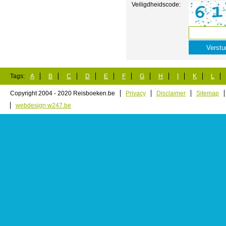
Veiligdheidscode:
Tags:
A
B
C
D
E
F
G
H
I
K
L
Copyright 2004 - 2020 Reisboeken.be
Privacy
Disclaimer
Sitemap
webdesign w247.be