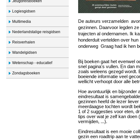
Jeugdreisboeken
Logiesgidsen
De auteurs verzamelden avontu
Multimedia
gezinnen. Daarvoor legden ze h
Nederlandstalige reisgidsen
trajecten al ondernamen. Ik k
honderduit vertelden over hun 
Reisverhalen
onderweg Graag had ik hen b
Wandelgidsen
Bij boeken gaat het evenwel o
Wetenschap - educatief
snel pagina's vullen. En dan m
zoals weleens gezegd wordt. Ei
Zondagsboeken
boeiende informatie veel gec
wellicht verhoopt door alle be
Hoe avontuurlijk en bijzonder 
eindresultaat is samengebalde
gezinnen heefd de lezer liever 
meerdaagse tochten wordt bekn
1 of 2 suggesties voor eten, d
tips over wat je zelf kan doen
vermijden, ...).
Eindresultaat is een mooie col
gezin een roadtrip aan te vatte