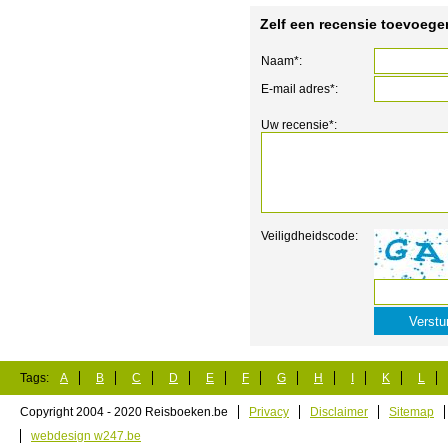
Zelf een recensie toevoege
Naam*:
E-mail adres*:
Uw recensie*:
Veiligdheidscode:
Tags:
A
B
C
D
E
F
G
H
I
K
L
Copyright 2004 - 2020 Reisboeken.be
Privacy
Disclaimer
Sitemap
webdesign w247.be