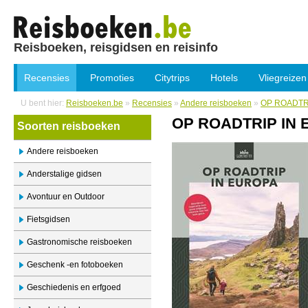
Reisboeken, reisgidsen en reisinfo
Recensies
Promoties
Citytrips
Hotels
Vliegreizen
U bent hier:
Reisboeken.be
»
Recensies
»
Andere reisboeken
»
OP ROADTR
OP ROADTRIP IN
Soorten reisboeken
Andere reisboeken
Anderstalige gidsen
Avontuur en Outdoor
Fietsgidsen
Gastronomische reisboeken
Geschenk -en fotoboeken
Geschiedenis en erfgoed