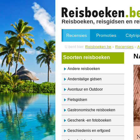
Reisboeken, reisgidsen en re
Recensies
Promoties
Citytrip
U bent hier:
Reisboeken.be
»
Recensies
»
A
N
Soorten reisboeken
Andere reisboeken
Anderstalige gidsen
Avontuur en Outdoor
Fietsgidsen
Gastronomische reisboeken
Geschenk -en fotoboeken
Geschiedenis en erfgoed