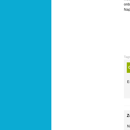
onb
Nap
Tag
E
Z
N