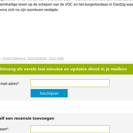
armhartige leven op de schepen van de VOC en het burgerbestaan in Dantzig waa
orra zich na zijn avonturen vestigde.
s:
Georg Nappora
,
Geschiedenis
,
Oost-Indië
Ontvang als eerste last-minutes en updates direct in je mailbox
-mail adres*:
elf een recensie toevoegen
aam*: