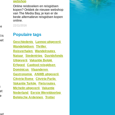
webshop
Online reisboeken en reisgidsen
kopen? Ontdek de nieuwe webshop
van The Media Bay, je kan er de
beste alternatieve reisgidsen kopen
online.
22/11/2016
he
Populaire tags
 is
het
Geschiedenis
Lannoo uitgeverij
Wandelgidsen
Thriller
Reisverhalen
Wandelroutes
Natuur
Stedentrips
Davidsfonds
Uitgeverij
Vakantie België
Erfgoed
Capitool reisgidsen
Dominicus
Vlaanderen
Gastronomie
ANWB uitgeverij
Citytrip Rome
Citytrip Parijs
Vakantie Turkije
Fietsroutes
s
Michelin uitgeverij
Vakantie
et
Nederland
Eerste Wereldoorlog
de
Belgische Ardennen
Trotter
het