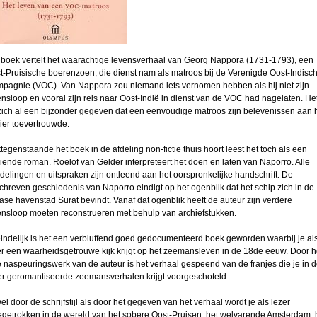
 boek vertelt het waarachtige levensverhaal van Georg Nappora (1731-1793), een
t-Pruisische boerenzoen, die dienst nam als matroos bij de Verenigde Oost-Indisc
pagnie (VOC). Van Nappora zou niemand iets vernomen hebben als hij niet zijn
ensloop en vooral zijn reis naar Oost-Indië in dienst van de VOC had nagelaten. Het
zich al een bijzonder gegeven dat een eenvoudige matroos zijn belevenissen aan 
ier toevertrouwde.
ttegenstaande het boek in de afdeling non-fictie thuis hoort leest het toch als een
iende roman. Roelof van Gelder interpreteert het doen en laten van Naporro. Alle
delingen en uitspraken zijn ontleend aan het oorspronkelijke handschrift. De
chreven geschiedenis van Naporro eindigt op het ogenblik dat het schip zich in de
iase havenstad Surat bevindt. Vanaf dat ogenblik heeft de auteur zijn verdere
ensloop moeten reconstrueren met behulp van archiefstukken.
eindelijk is het een verbluffend goed gedocumenteerd boek geworden waarbij je al
er een waarheidsgetrouwe kijk krijgt op het zeemansleven in de 18de eeuw. Door h
e naspeuringswerk van de auteur is het verhaal gespeend van de franjes die je in 
r geromantiseerde zeemansverhalen krijgt voorgeschoteld.
el door de schrijfstijl als door het gegeven van het verhaal wordt je als lezer
getrokken in de wereld van het sobere Oost-Pruisen, het welvarende Amsterdam, 