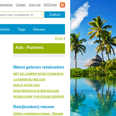
Adverteren
Contact
Over ons
RSS Feed
tickets
Tags
Nieuws
Delen
|
Ads - Partners
Meest gelezen reisboeken
MET DE CAMPER DOOR FRANKRIJK
LOGEREN BIJ BELGEN
PARIJS VOOR KIDS
DOM PÉRIGNON IN EEN RUGZAK
DÜSSELDORF FÜR DÜSSELDÖRFER
Reis(boeken) nieuws
Online reisboeken kopen - Nieuwe