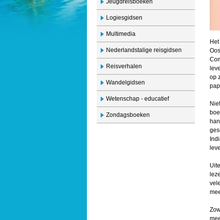
Jeugdreisboeken
Logiesgidsen
Multimedia
Het
Nederlandstalige reisgidsen
Oos
Com
Reisverhalen
lev
op 
Wandelgidsen
pap
Wetenschap - educatief
Nie
boe
Zondagsboeken
han
ges
Ind
lev
Uit
lez
vel
mee
Zow
mee