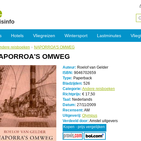
isinfo
s
Hotels
Vliegreizen
Wintersport
Lastminutes
Vlieg
ndere reisboeken
»
NAPORROA'S OMWEG
APORROA'S OMWEG
Auteur:
Roelof van Gelder
ISBN:
9046702659
Type:
Paperback
Bladzijden:
526
Categorie:
Andere reisboeken
Richtprijs:
€ 17,50
Taal:
Nederlands
Datum:
27/11/2009
Recensent:
AM
Uitgeverij:
Olympus
Verdeeld door:
Amstel uitgevers
Kopen - prijs vergelijken: