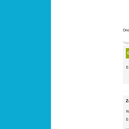
Ond
Tag
E
Z
N
E