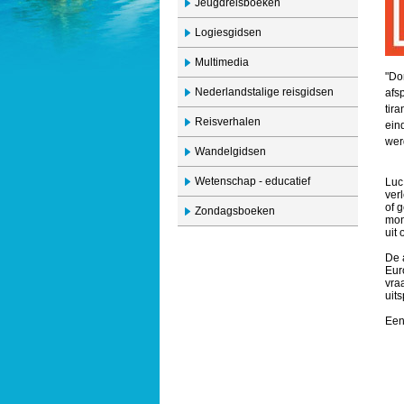
Jeugdreisboeken
Logiesgidsen
Multimedia
"Do
Nederlandstalige reisgidsen
afs
tira
Reisverhalen
ein
wer
Wandelgidsen
Wetenschap - educatief
Luc
ver
of 
Zondagsboeken
mon
uit
De 
Eur
vra
uit
Een