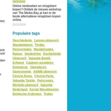
webshop
Online reisboeken en reisgidsen
kopen? Ontdek de nieuwe webshop
van The Media Bay, je kan er de
beste alternatieve reisgidsen kopen
online.
elen
22/11/2016
Populaire tags
Geschiedenis
Lannoo uitgeverij
Wandelgidsen
Thriller
Reisverhalen
Wandelroutes
kere
isch
Natuur
Stedentrips
Davidsfonds
Uitgeverij
Vakantie België
rden
Erfgoed
Capitool reisgidsen
Dominicus
Vlaanderen
Gastronomie
ANWB uitgeverij
e
Citytrip Rome
Citytrip Parijs
Vakantie Turkije
Fietsroutes
Michelin uitgeverij
Vakantie
Nederland
Eerste Wereldoorlog
Belgische Ardennen
Trotter