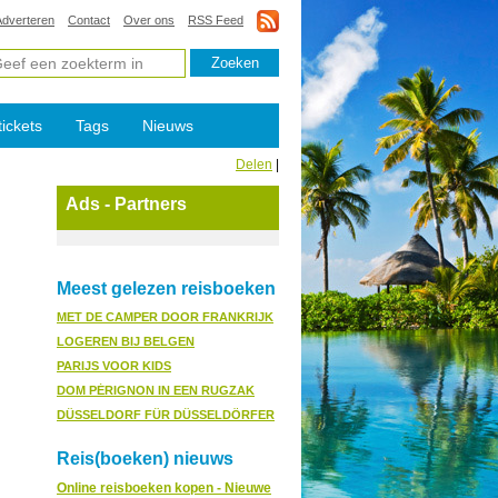
Adverteren
Contact
Over ons
RSS Feed
tickets
Tags
Nieuws
Delen
|
Ads - Partners
Meest gelezen reisboeken
MET DE CAMPER DOOR FRANKRIJK
LOGEREN BIJ BELGEN
PARIJS VOOR KIDS
DOM PÉRIGNON IN EEN RUGZAK
DÜSSELDORF FÜR DÜSSELDÖRFER
Reis(boeken) nieuws
Online reisboeken kopen - Nieuwe