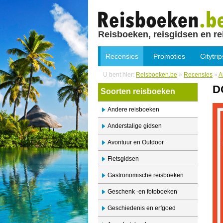
Reisboeken, reisgidsen en re
Recensies
Promoties
Citytrip
U bent hier:
Reisboeken.be
»
Recensies
»
A
D
Soorten reisboeken
Andere reisboeken
Anderstalige gidsen
Avontuur en Outdoor
Fietsgidsen
Gastronomische reisboeken
Geschenk -en fotoboeken
Geschiedenis en erfgoed