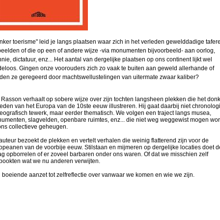
nker toerisme" leid je langs plaatsen waar zich in het verleden gewelddadige tafer
peelden of die op een of andere wijze -via monumenten bijvoorbeeld- aan oorlog,
nnie, dictatuur, enz... Het aantal van dergelijke plaatsen op ons continent lijkt wel
deloos. Gingen onze voorouders zich zo vaak te buiten aan geweld allerhande of
den ze geregeerd door machtswellustelingen van uitermate zwaar kaliber?
 Rasson verhaalt op sobere wijze over zijn tochten langsheen plekken die het don
leden van het Europa van de 10ste eeuw illustreren. Hij gaat daarbij niet chronolog
geografisch tewerk, maar eerder thematisch. We volgen een traject langs musea,
umenten, slagvelden, openbare ruimtes, enz... die niet weg weggewist mogen wo
 ons collectieve geheugen.
auteur bezoekt de plekken en vertelt verhalen die weinig flatterend zijn voor de
opeanen van de voorbije eeuw. Stilstaan en mijmeren op dergelijke locaties doet d
ag opborrelen of er zoveel barbaren onder ons waren. Of dat we misschien zelf
spookten wat we nu anderen verwijten.
 boeiende aanzet tot zelfreflectie over vanwaar we komen en wie we zijn.