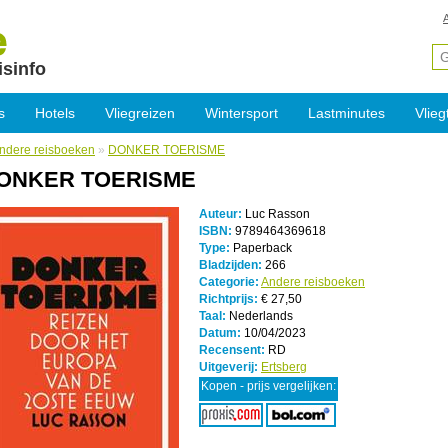
isinfo
s
Hotels
Vliegreizen
Wintersport
Lastminutes
Vlieg
ndere reisboeken
»
DONKER TOERISME
ONKER TOERISME
Auteur:
Luc Rasson
ISBN:
9789464369618
Type:
Paperback
Bladzijden:
266
Categorie:
Andere reisboeken
Richtprijs:
€ 27,50
Taal:
Nederlands
Datum:
10/04/2023
Recensent:
RD
Uitgeverij:
Ertsberg
Kopen - prijs vergelijken: