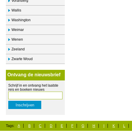
Vorarlberg
Wallis
Washington
Weimar
Wenen
Zeeland
Zwarte Woud
Ontvang de nieuwsbrief
Schrijf in en ontvang het laatste
reis en boeken nieuws
Tags:
A
B
C
D
E
F
G
H
I
K
L