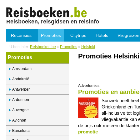
Reisboeken, reisgidsen en reisinfo
Recensies
Promoties
Citytrips
Hotels
Vliegreizen
U bent hier:
Reisboeken.be
»
Promoties
»
Helsinki
Promoties Helsinki
Promoties
Amsterdam
Andalusië
Advertenties
Antwerpen
Promoties en aanbie
Ardennen
Sunweb heeft heel 
Griekenland en Tur
Auvergne
all-inclusive tot lo
vliegvakantie kan e
Avignon
de prijs ook meteen de klante
Barcelona
promotie