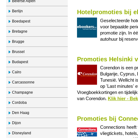
Beierse Alpen
Hotelpromoties bij e
Berlijn
Geselecteerde hote
Boedapest
voor bepaalde perio
Bretagne
promotie zijn. In é
autohuur bij reser
Brugge
Brussel
Promoties Helsinki v
Budapest
Corendon is een pr
Caïro
Bulgarije, Cyprus, 
Tunesië. Wellicht i
Carcassonne
op 'Last minutes' e
Vroegboekkortingen en tijdeli
Champagne
van Corendon.
Klik hier - Be
Cordoba
Den Haag
Promoties bij Conne
Dijon
Connections heeft 
Disneyland
vliegtickets, hotel