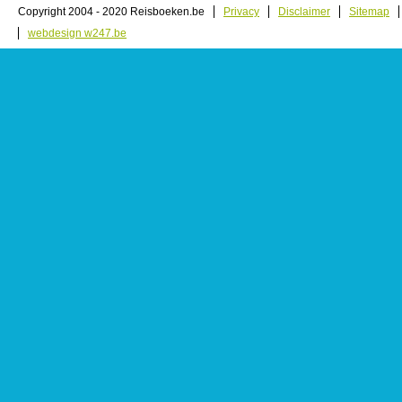
Copyright 2004 - 2020 Reisboeken.be
Privacy
Disclaimer
Sitemap
webdesign w247.be