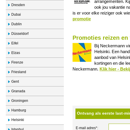
arrangementen. Kij
Dresden
ook jou vakantie n
is er voor elke reiziger ook wie
Dubai
promotie
Dublin
Düsseldorf
Promoties reizen en 
Eifel
Bij Neckermann vin
Helsinki. Een hand
Elzas
aanbod van Helsink
Firenze
kortingen en die l
Neckermann.
Klik hier - Bek
Friesland
Gent
Granada
Groningen
Hamburg
Ontvang als eerste last-mi
Helsinki
E-mail adres*:
Istanbul